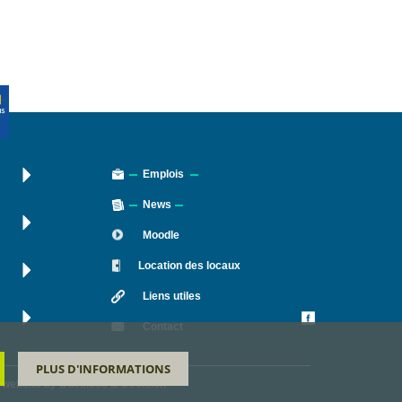
Emplois
News
Moodle
Location des locaux
Liens utiles
Contact
PLUS D'INFORMATIONS
A website by
Business & Decision