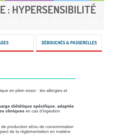
 : HYPERSENSIBILITÉ
AGES
DÉBOUCHÉS & PASSERELLES
ue en plein essor : les allergies et
harge diététique spécifique
,
adaptée
ues cliniques
en cas d’ingestion
ne de production et/ou de consommation
spect de la règlementation en matière