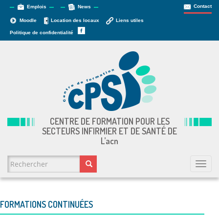
Contact
Emplois
News
Moodle
Location des locaux
Liens utiles
Politique de confidentialité
CENTRE DE FORMATION POUR LES
SECTEURS INFIRMIER ET DE SANTÉ DE
L’
acn
FORMULAIRE DE RECHERCHE
Togg
navi
Rechercher
FORMATIONS CONTINUÉES