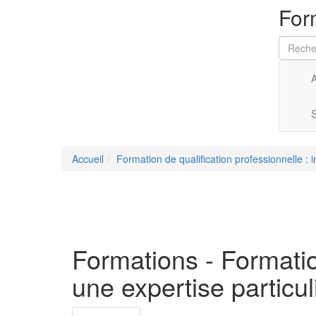
For
A
S
Accueil
Formation de qualification professionnelle : i
Formations -
Formatio
une expertise particul